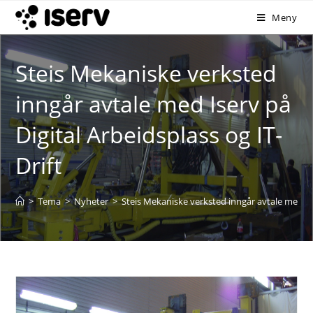
Meny
Steis Mekaniske verksted
inngår avtale med Iserv på
Digital Arbeidsplass og IT-
Drift
>
Tema
>
Nyheter
>
Steis Mekaniske verksted inngår avtale med Ise